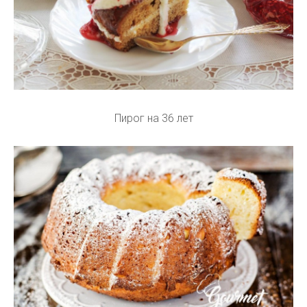
Пирог на 36 лет