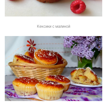
Кексики с малиной