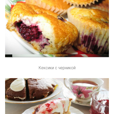
Кексики с черникой