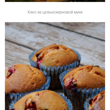
Кекс из цельнозерновой муки