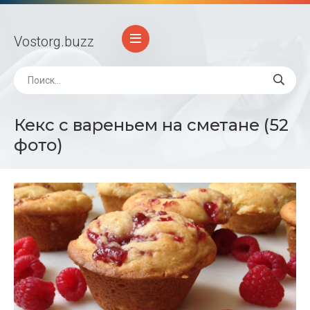
Vostorg
.buzz
Кекс с вареньем на сметане (52
фото)