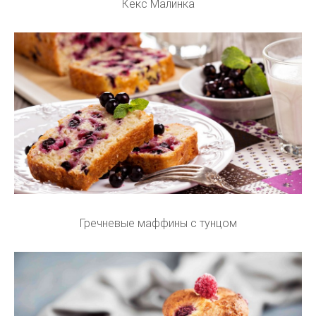
Кекс Малинка
Гречневые маффины с тунцом