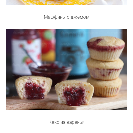
Маффины с джемом
Кекс из варенья