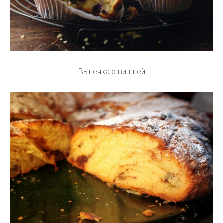
Выпечка с вишней