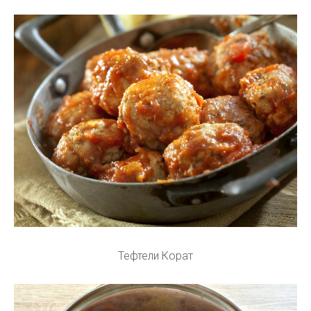
Тефтели Корат