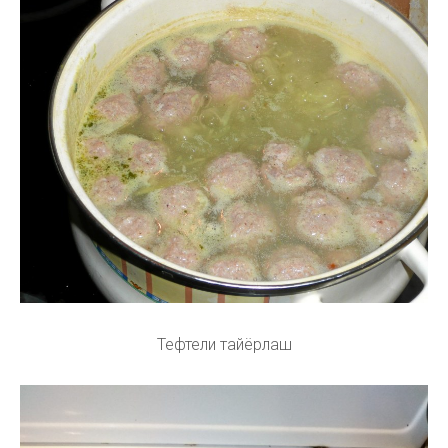
Тефтели тайёрлаш