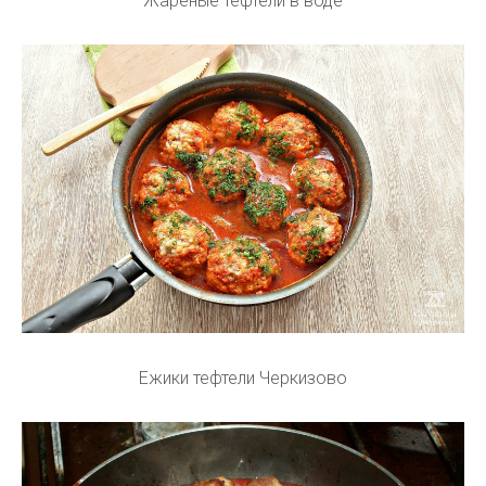
Жареные тефтели в воде
Ежики тефтели Черкизово