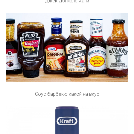
Джек Дэниэлс Хани
Соус барбекю какой на вкус