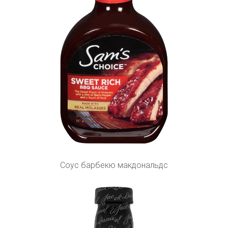
Соус барбекю макдональдс