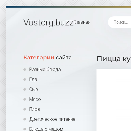
Vostorg
.buzz
Главная
Категории
сайта
Пицца ку
Разные блюда
Еда
Сыр
Мясо
Плов
Диетическое питание
Блюда с медом