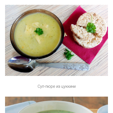
Суп-пюре из цуккини