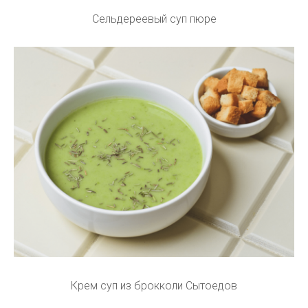
Сельдереевый суп пюре
Крем суп из брокколи Сытоедов