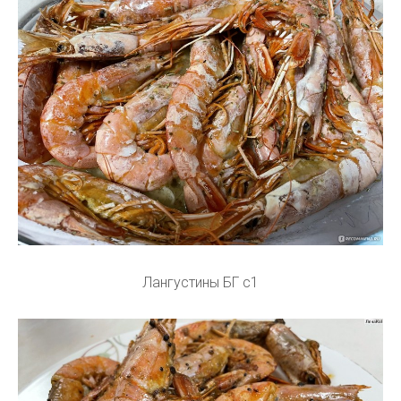
Лангустины БГ с1