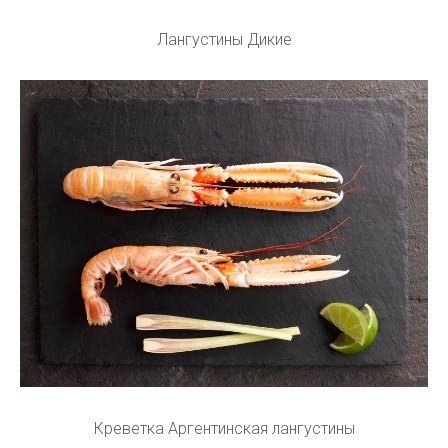
Лангустины Дикие
Креветка Аргентинская лангустины