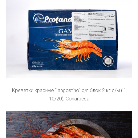
Креветки красные "langostino" с/г блок 2 кг с/м (l1
10/20), Conarpesa