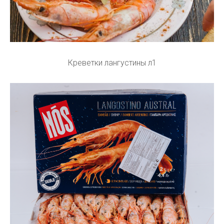
Креветки лангустины л1