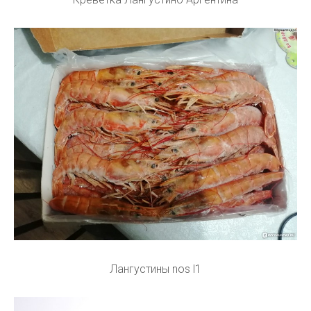
Лангустины nos l1