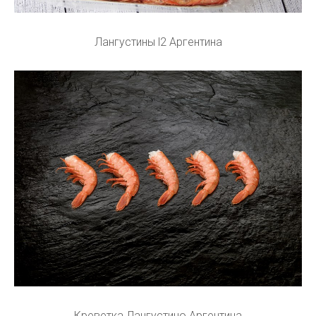
Лангустины l2 Аргентина
Креветка Лангустино Аргентина