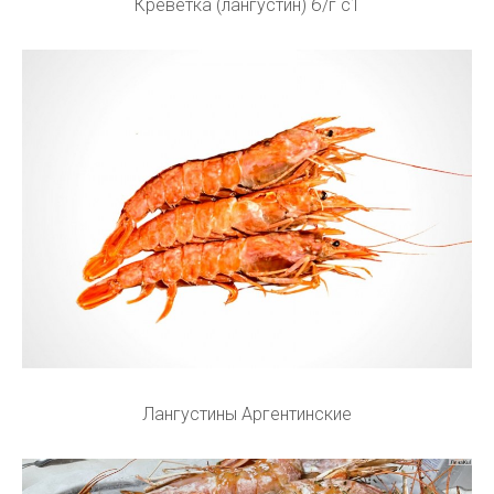
Креветка (лангустин) б/г с1
Лангустины Аргентинские