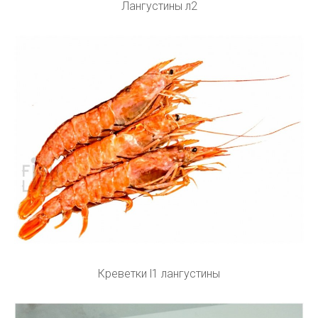
Лангустины л2
Креветки l1 лангустины