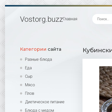
Vostorg
.buzz
Главная
Категории
сайта
Кубински
Разные блюда
Еда
Сыр
Мясо
Плов
Диетическое питание
Блюда с медом