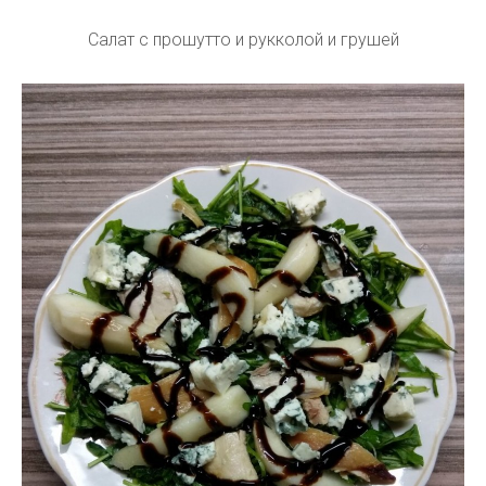
Салат с прошутто и рукколой и грушей