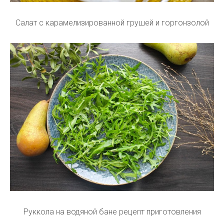
Салат с карамелизированной грушей и горгонзолой
Руккола на водяной бане рецепт приготовления