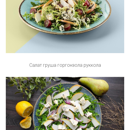
Салат груша горгонзола руккола