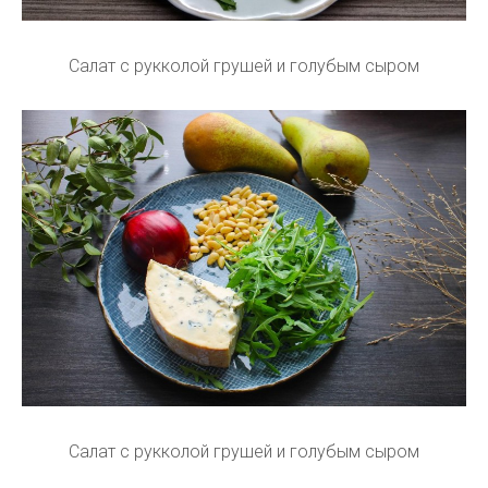
Салат с рукколой грушей и голубым сыром
Салат с рукколой грушей и голубым сыром