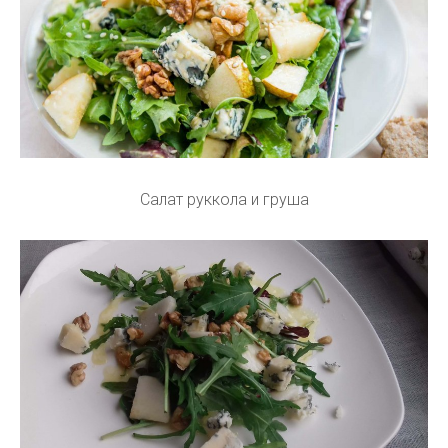
Салат руккола и груша