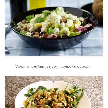
Салат с голубым сыром, грушей и орехами