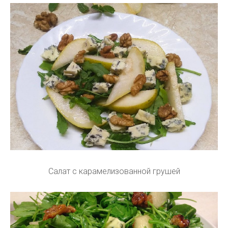
Салат с карамелизованной грушей