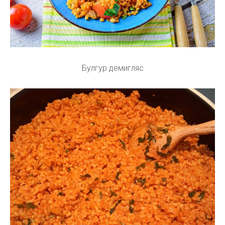
Булгур демигляс