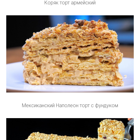
Коряк торт армейский
Мексиканский Наполеон торт с фундуком