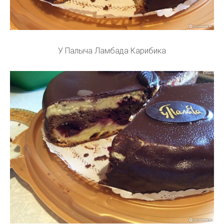
У Палыча Ламбада Карибика