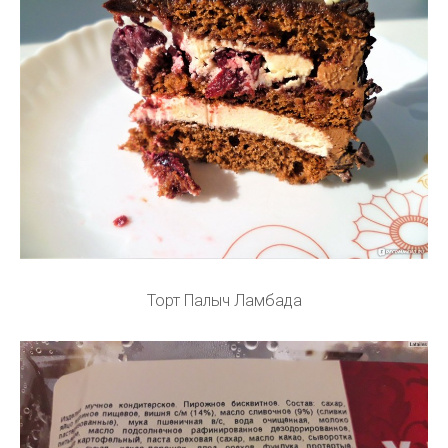
Торт Палыч Ламбада