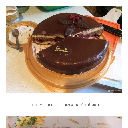
Торт у Палыча Ламбада Арабика