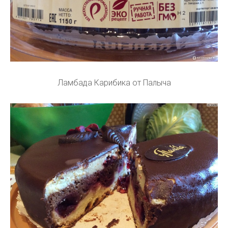
Ламбада Карибика от Палыча