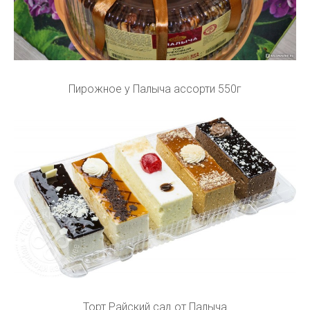
Пирожное у Палыча ассорти 550г
Торт Райский сад от Палыча