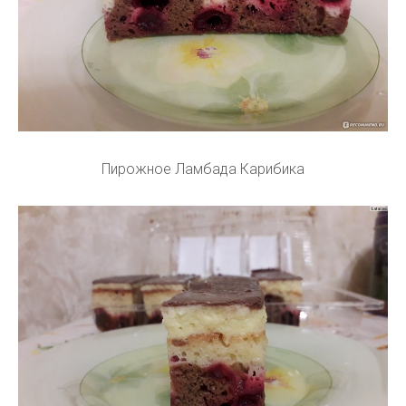
Пирожное Ламбада Карибика