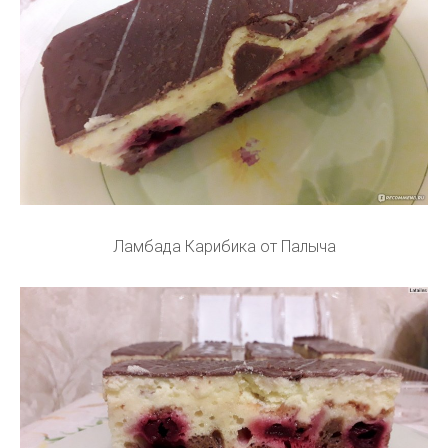
Ламбада Карибика от Палыча