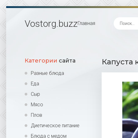
Vostorg
.buzz
Главная
Категории
сайта
Капуста 
Разные блюда
Еда
Сыр
Мясо
Плов
Диетическое питание
Блюда с медом