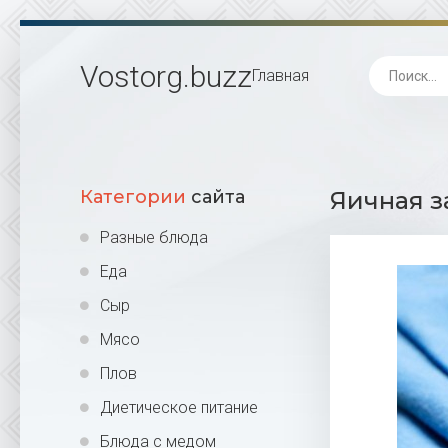
Vostorg
.buzz
Главная
Категории
сайта
Яичная з
Разные блюда
Еда
Сыр
Мясо
Плов
Диетическое питание
Блюда с медом