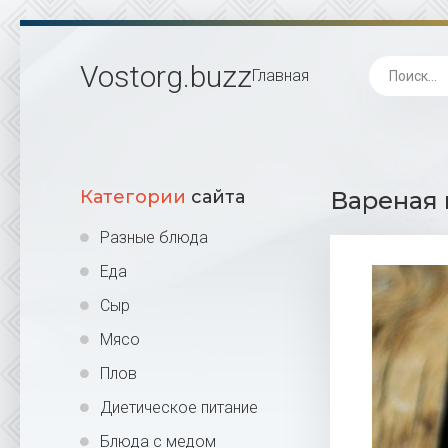
Vostorg
.buzz
Главная
Категории
сайта
Вареная 
Разные блюда
Еда
Сыр
Мясо
Плов
Диетическое питание
Блюда с медом