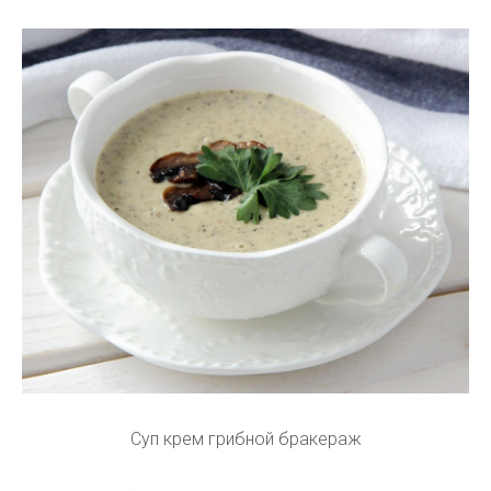
Суп крем грибной бракераж