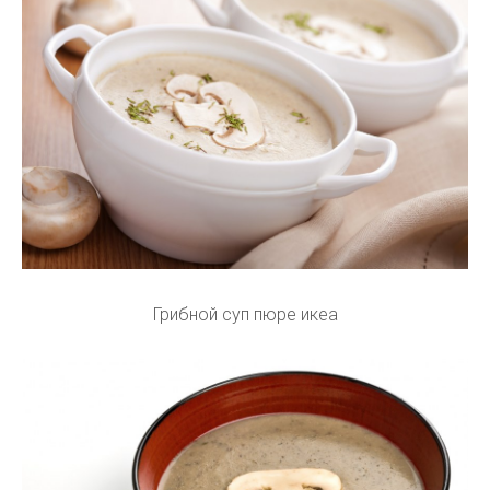
Грибной суп пюре икеа