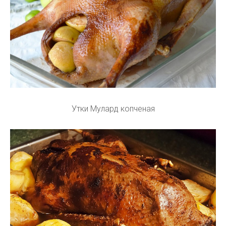
Утки Мулард копченая