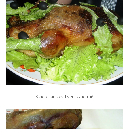
Каклаган каз-Гусь вяленый