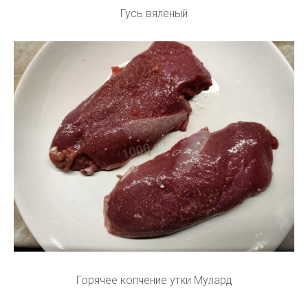
Гусь вяленый
Горячее копчение утки Мулард