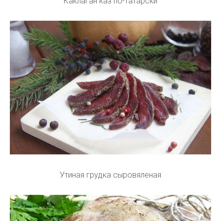
Каклаган каз по-татарски
Утиная грудка сыровяленая