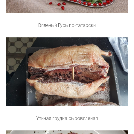
Вяленый Гусь по-татарски
Утиная грудка сыровяленая