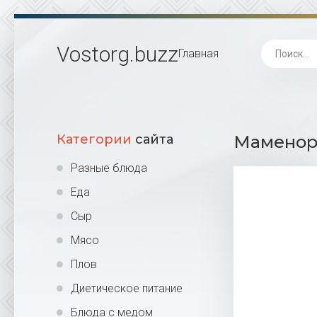
Vostorg
.buzz
Главная
Категории
сайта
Маменори
Разные блюда
Еда
Сыр
Мясо
Плов
Диетическое питание
Блюда с медом