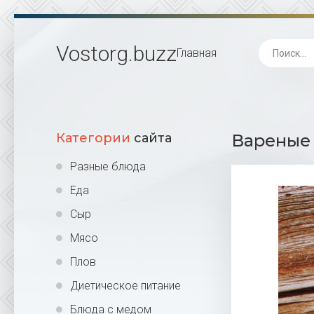
Vostorg
.buzz
Главная
Категории
сайта
Вареные 
Разные блюда
Еда
Сыр
Мясо
Плов
Диетическое питание
Блюда с медом