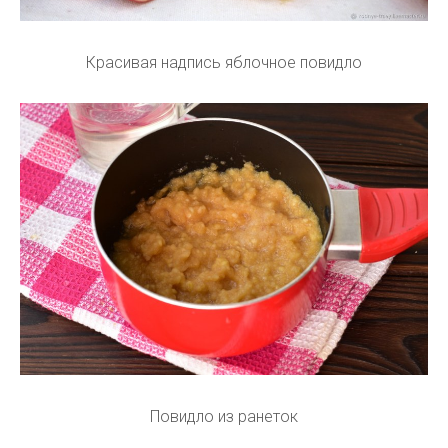
Красивая надпись яблочное повидло
Повидло из ранеток