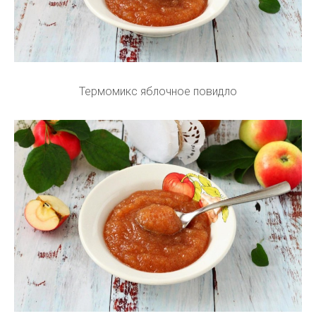
Термомикс яблочное повидло