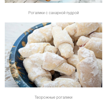
Рогалики с сахарной пудрой
Творожные рогалики