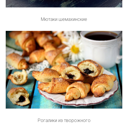
Мютаки шемахинские
Рогалики из творожного