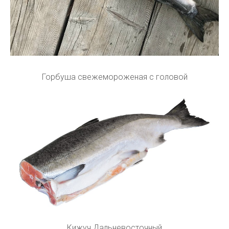
Горбуша свежемороженая с головой
Кижуч Дальневосточный