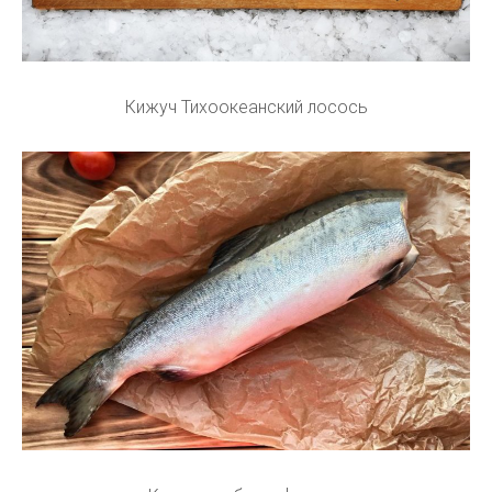
Кижуч Тихоокеанский лосось