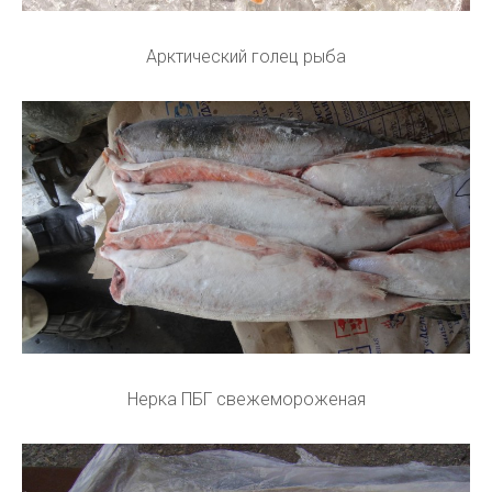
Арктический голец рыба
Нерка ПБГ свежемороженая