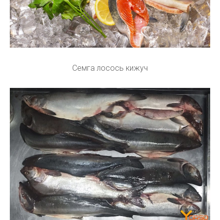
Семга лосось кижуч