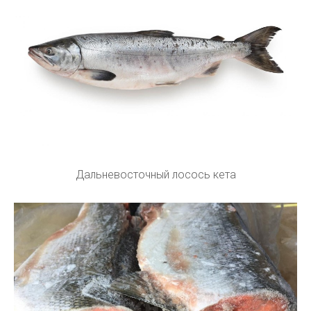
Дальневосточный лосось кета