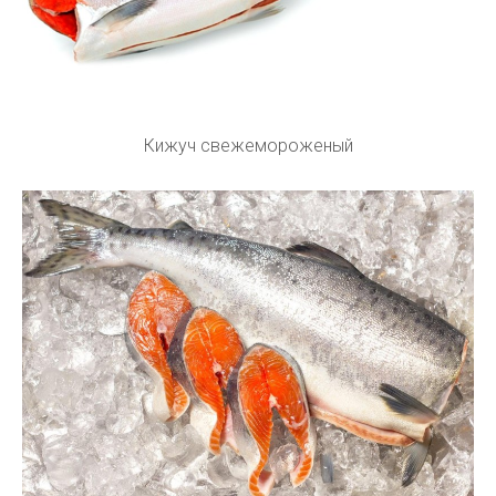
Кижуч свежемороженый