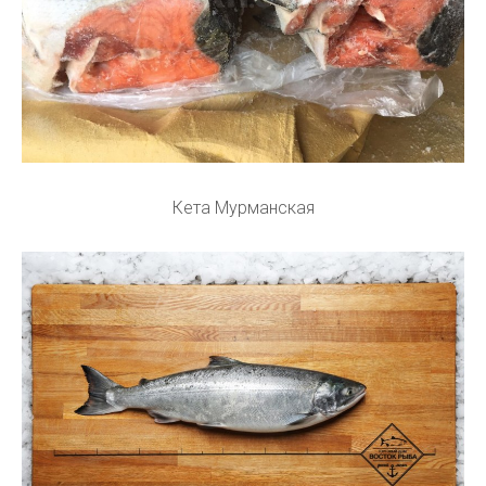
Кета Мурманская