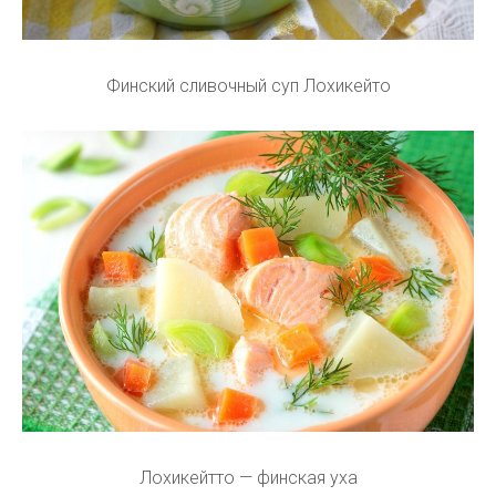
Финский сливочный суп Лохикейто
Лохикейтто — финская уха