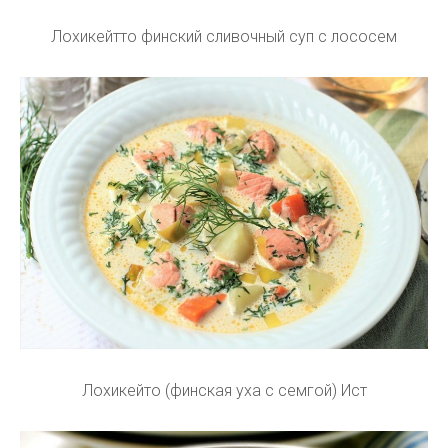
Лохикейтто финский сливочный суп с лососем
Лохикейто (финская уха с семгой) Ист