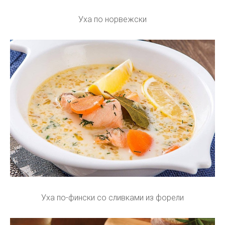
Уха по норвежски
Уха по-фински со сливками из форели