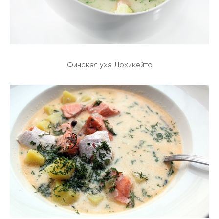
Финская уха Лохикейто