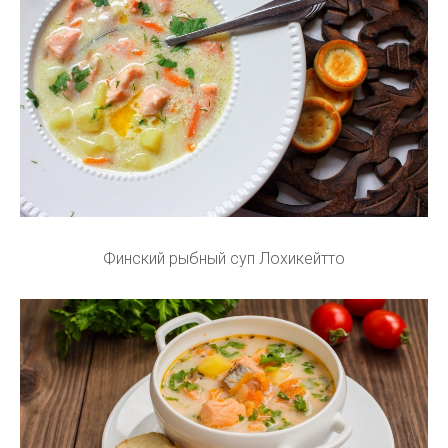
Финский рыбный суп Лохикейтто