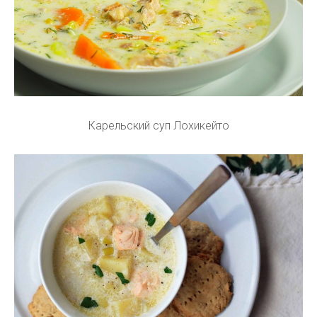
Карельский суп Лохикейто