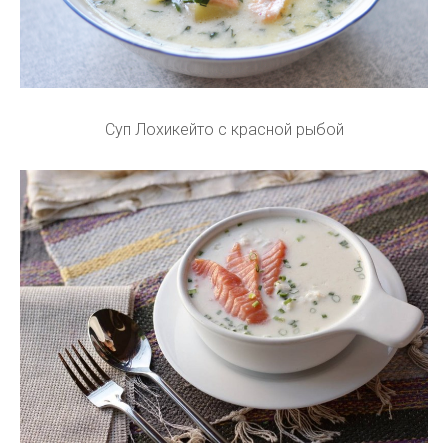
Суп Лохикейто с красной рыбой