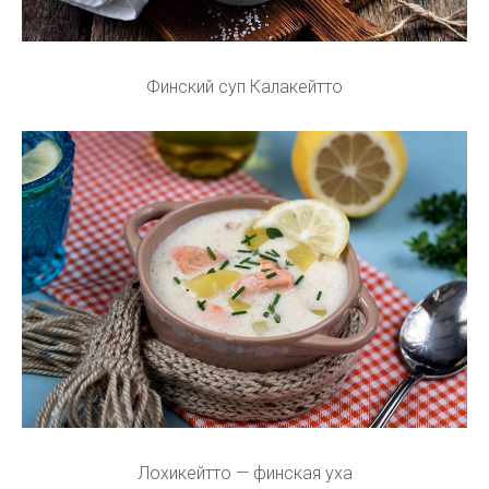
Финский суп Калакейтто
Лохикейтто — финская уха