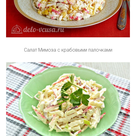
Салат Мимоза с крабовыми палочками