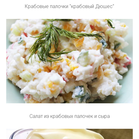
Крабовые палочки "крабовый Дюшес"
Салат из крабовых палочек и сыра