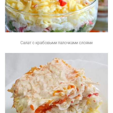
Салат с крабовыми палочками слоями