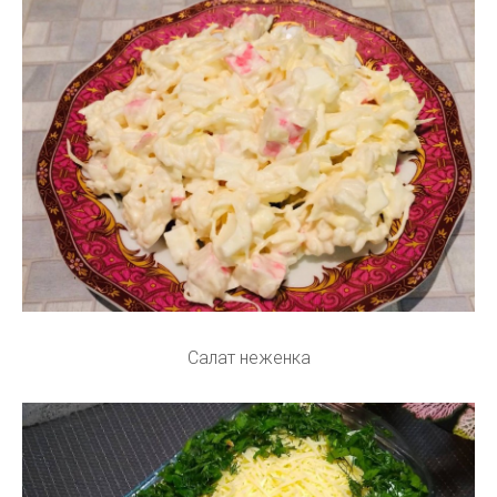
Салат неженка