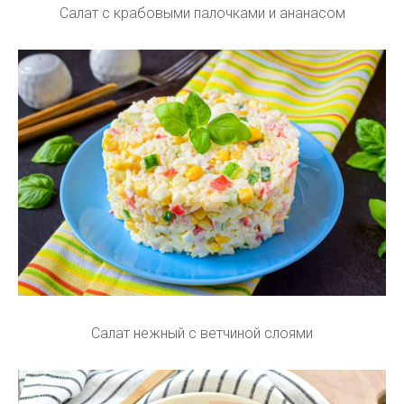
Салат с крабовыми палочками и ананасом
Салат нежный с ветчиной слоями