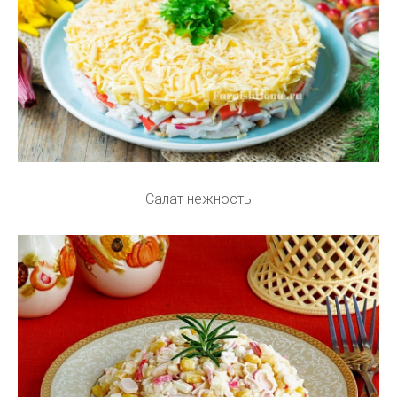
Салат нежность