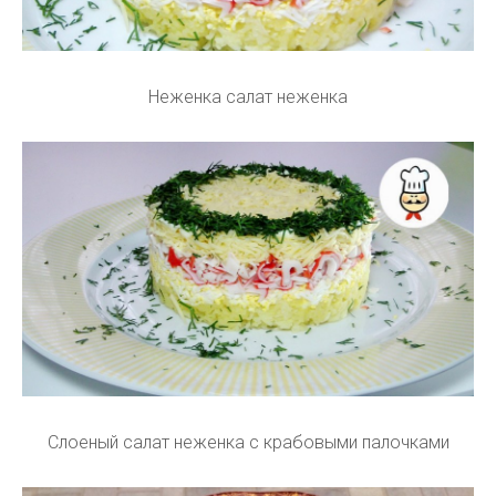
Неженка салат неженка
Слоеный салат неженка с крабовыми палочками