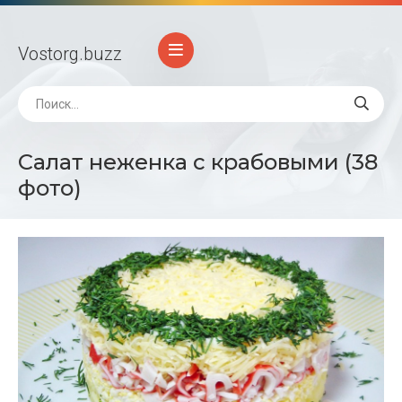
Vostorg
.buzz
Салат неженка с крабовыми (38
фото)