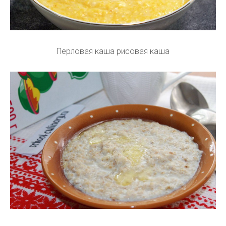
Перловая каша рисовая каша