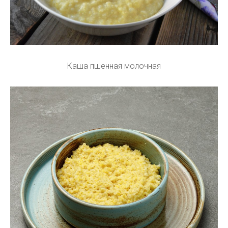
Каша пшенная молочная