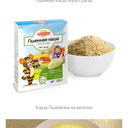
Пшенная каша Myllyn paras
Каша Пшеничка на молоке