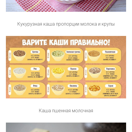
Кукурузная каша пропорции молока и крупы
Каша пшенная молочная