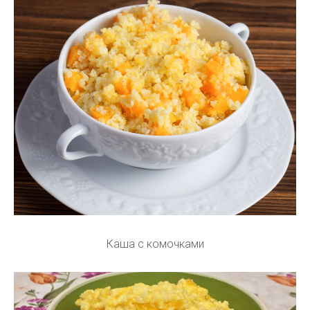
Каша с комочками