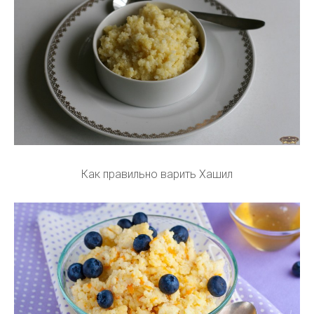
Как правильно варить Хашил