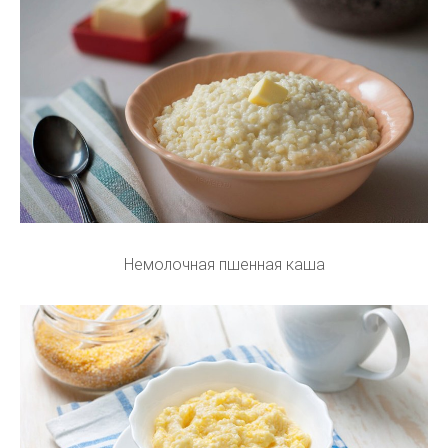
Немолочная пшенная каша