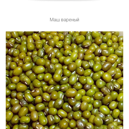
Маш вареный