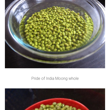
Pride of India Moong whole