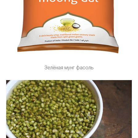
Зелёная мунг фасоль