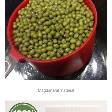
Magdan Däl material