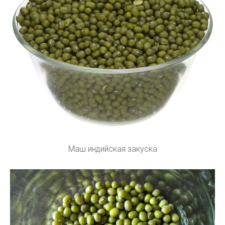
Маш индийская закуска