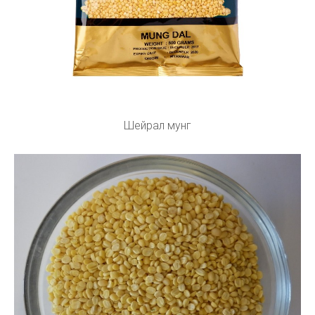
Шейрал мунг