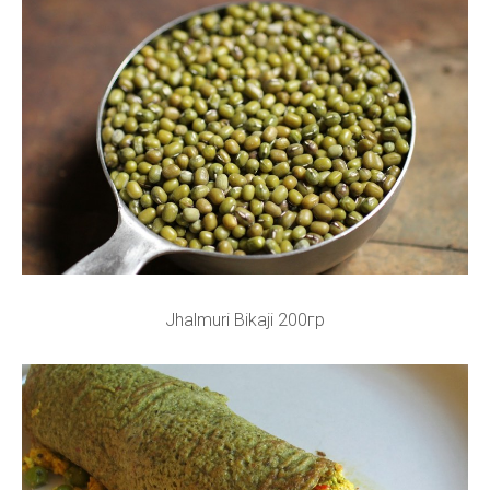
Jhalmuri Bikaji 200гр