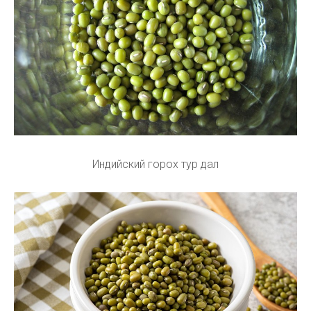
Индийский горох тур дал