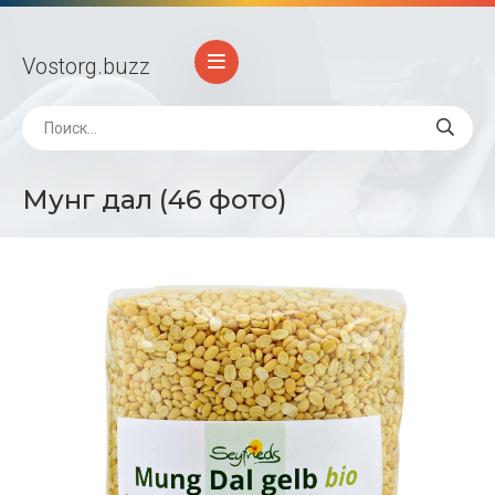
Vostorg
.buzz
Мунг дал (46 фото)