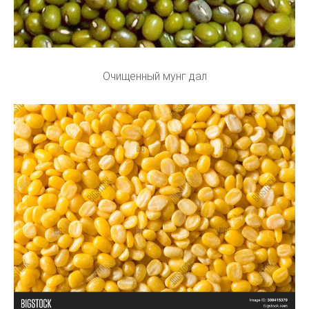
Очищенный мунг дал