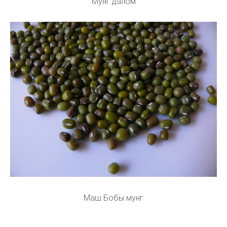
Мунг далом
Маш Бобы мунг