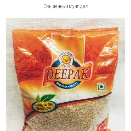
Очищенный мунг дал