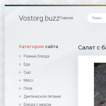
Vostorg
.buzz
Главная
Категории
сайта
Салат с 
Разные блюда
Еда
Сыр
Мясо
Плов
Диетическое питание
Блюда с медом