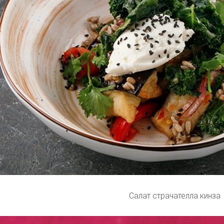
Салат страчателла кинза