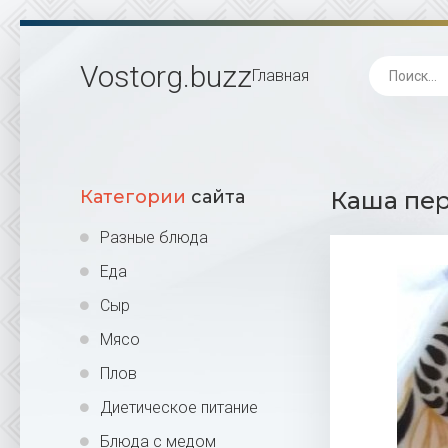
Vostorg
.buzz
Главная
Категории
сайта
Каша пер
Разные блюда
Еда
Сыр
Мясо
Плов
Диетическое питание
Блюда с медом