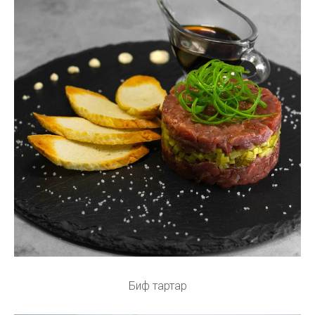
Биф тартар