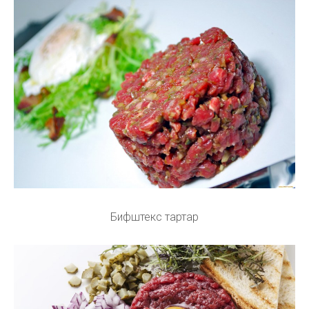
Бифштекс тартар