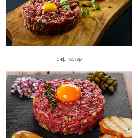
Биф тартар