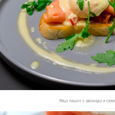
Яйцо пашот с авокадо и сем