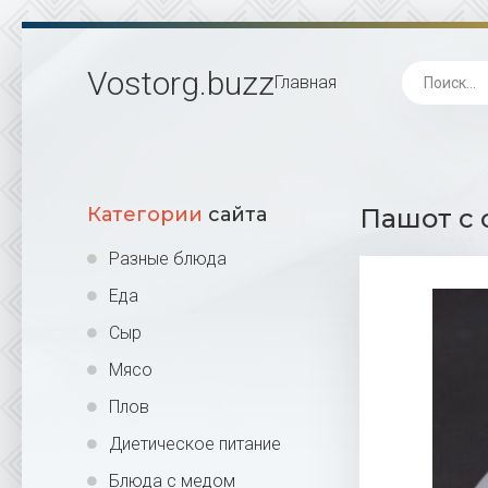
Vostorg
.buzz
Главная
Категории
сайта
Пашот с 
Разные блюда
Еда
Сыр
Мясо
Плов
Диетическое питание
Блюда с медом