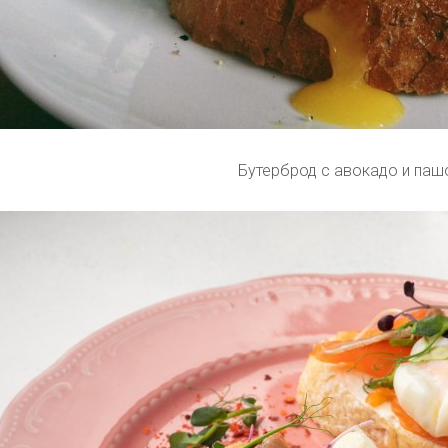
Бутерброд с авокадо и паш