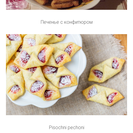
Печенье с конфитюром
Pisochni pechoni