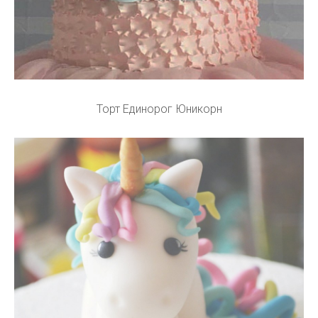
Торт Единорог Юникорн