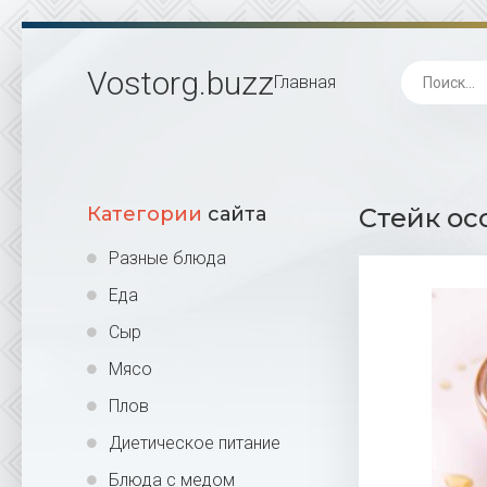
Vostorg
.buzz
Главная
Категории
сайта
Стейк ос
Разные блюда
Еда
Сыр
Мясо
Плов
Диетическое питание
Блюда с медом