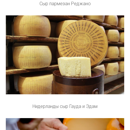
Сыр пармезан Реджано
Нидерланды сыр Гауда и Эдам