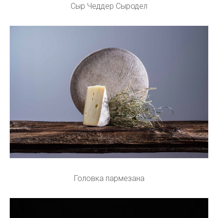
Сыр Чеддер Сыродел
Головка пармезана