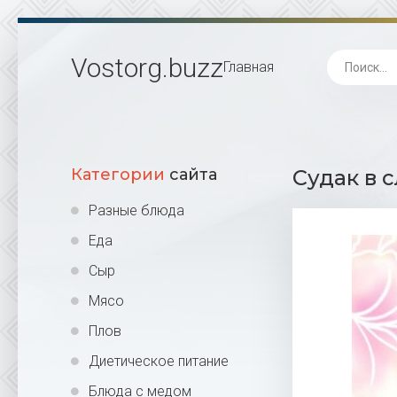
Vostorg
.buzz
Главная
Категории
сайта
Судак в 
Разные блюда
Еда
Сыр
Мясо
Плов
Диетическое питание
Блюда с медом