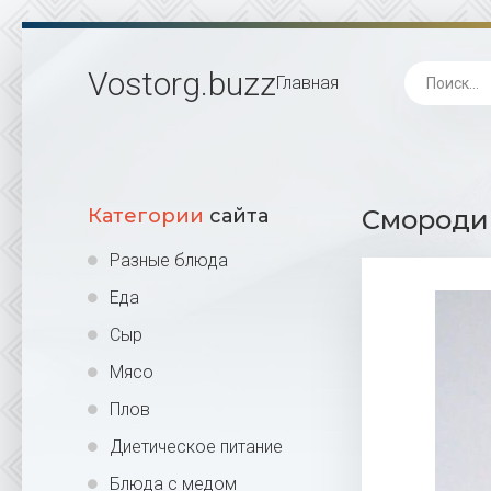
Vostorg
.buzz
Главная
Категории
сайта
Смородин
Разные блюда
Еда
Сыр
Мясо
Плов
Диетическое питание
Блюда с медом