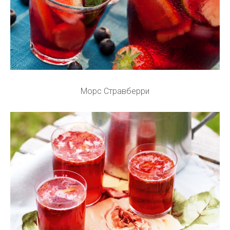
Морс Стравберри