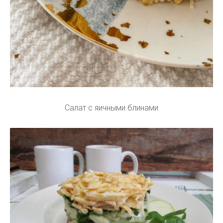
Салат с яичными блинами