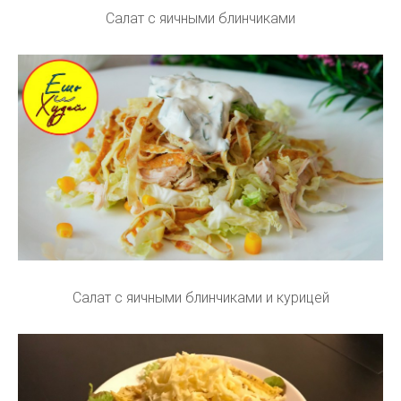
Салат с яичными блинчиками
Салат с яичными блинчиками и курицей