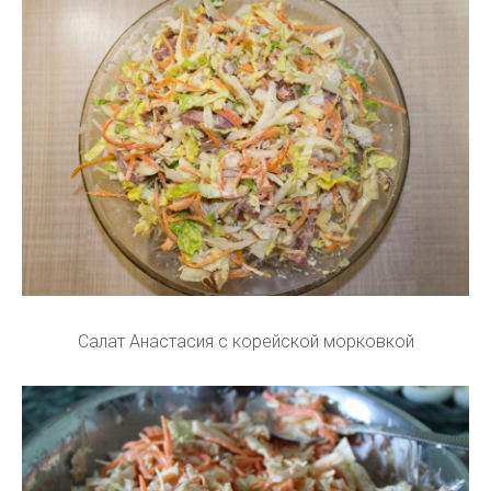
Салат Анастасия с корейской морковкой