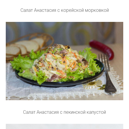
Салат Анастасия с корейской морковкой
Салат Анастасия с пекинской капустой