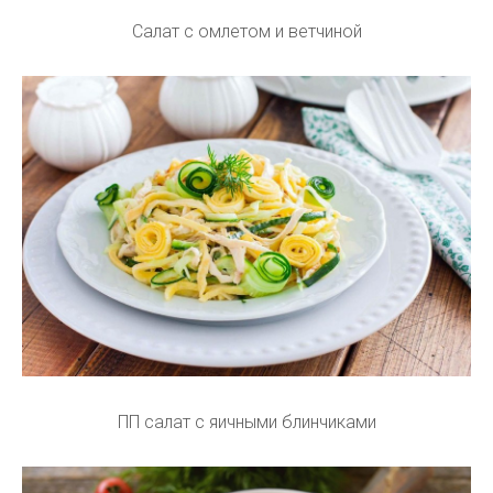
Салат с омлетом и ветчиной
ПП салат с яичными блинчиками