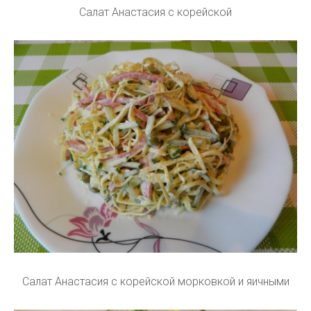
Салат Анастасия с корейской
Салат Анастасия с корейской морковкой и яичными