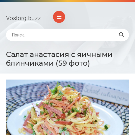
Vostorg
.buzz
Салат анастасия с яичными
блинчиками (59 фото)