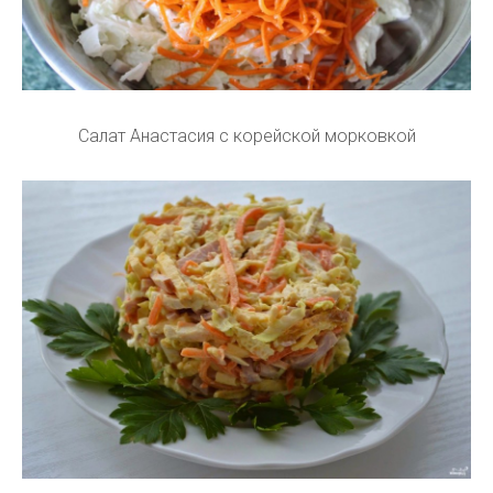
Салат Анастасия с корейской морковкой