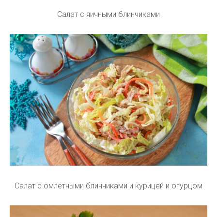
Салат с яичными блинчиками
Салат с омлетными блинчиками и курицей и огурцом