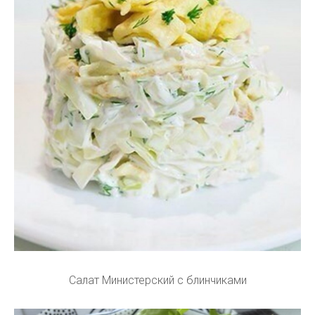
Салат Министерский с блинчиками