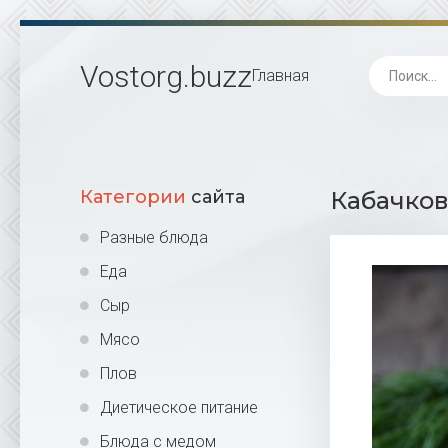
Vostorg
.buzz
Главная
Категории
сайта
Кабачков
Разные блюда
Еда
Сыр
Мясо
Плов
Диетическое питание
Блюда с медом