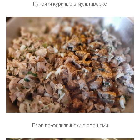
Пупочки куриные в мультиварке
Плов по-филиппински с овощами