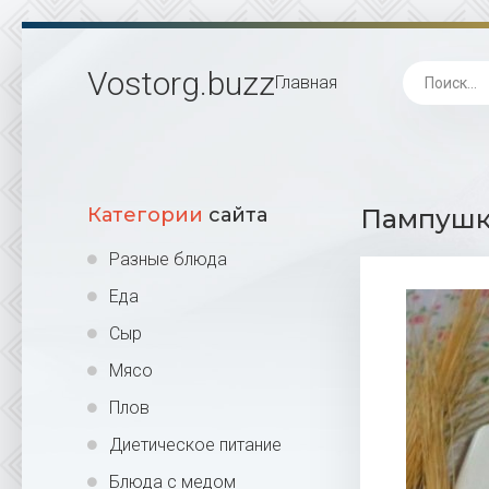
Vostorg
.buzz
Главная
Категории
сайта
Пампушки
Разные блюда
Еда
Сыр
Мясо
Плов
Диетическое питание
Блюда с медом