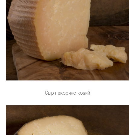
Сыр пекорино козий