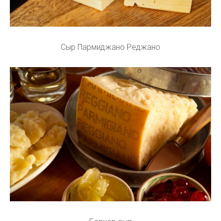
Сыр Пармиджано Реджано