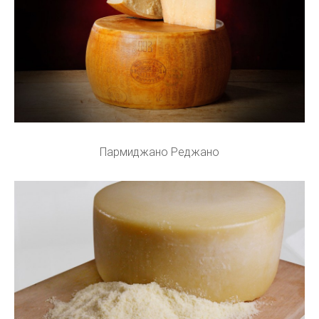
Пармиджано Реджано