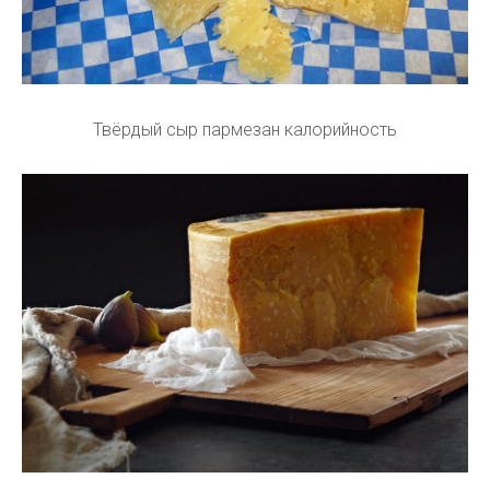
Твёрдый сыр пармезан калорийность