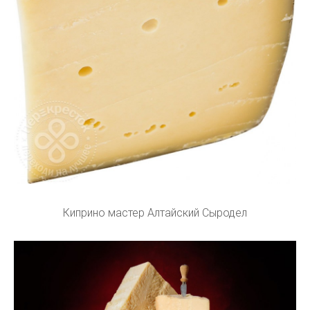
Киприно мастер Алтайский Сыродел