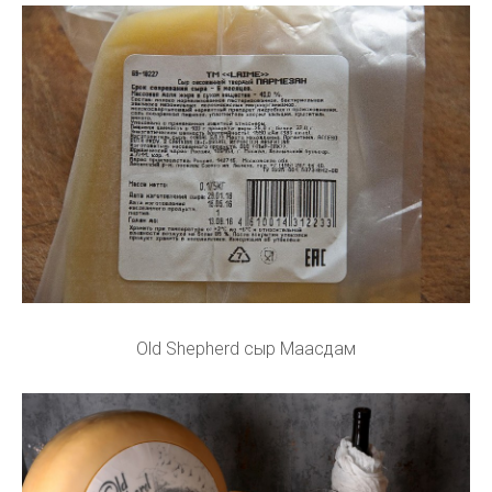
Old Shepherd сыр Маасдам