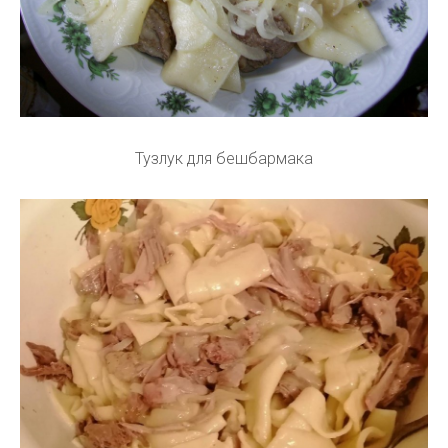
Тузлук для бешбармака