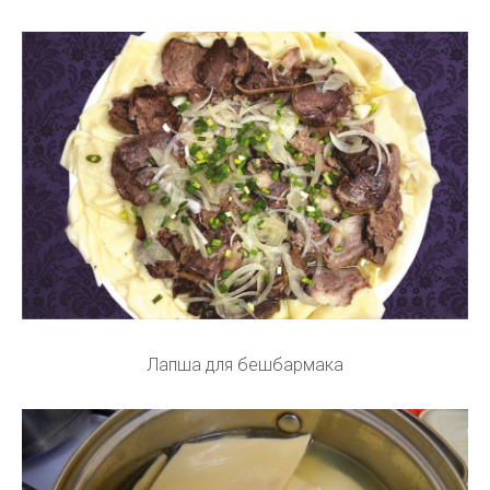
Лапша для бешбармака