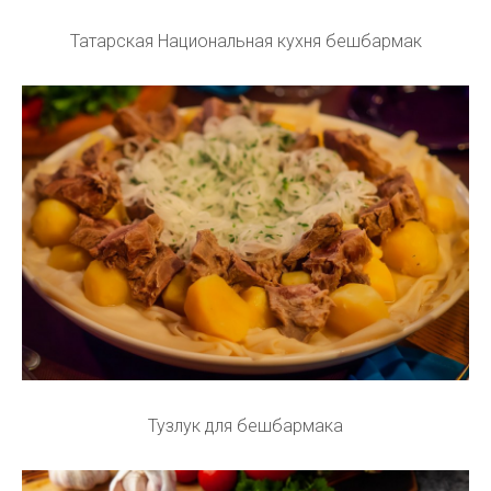
Татарская Национальная кухня бешбармак
Тузлук для бешбармака