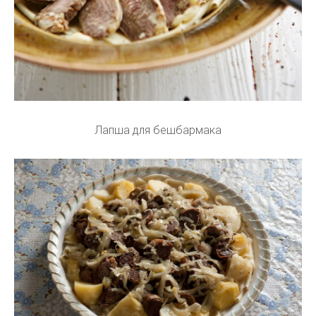
Лапша для бешбармака