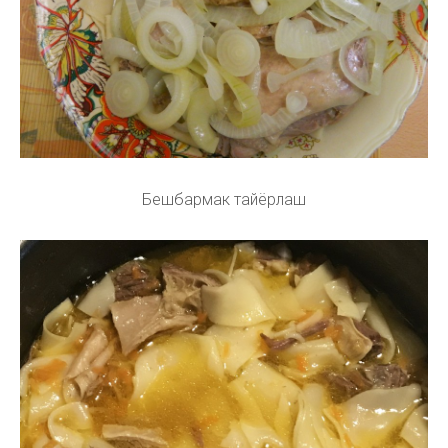
Бешбармак тайёрлаш