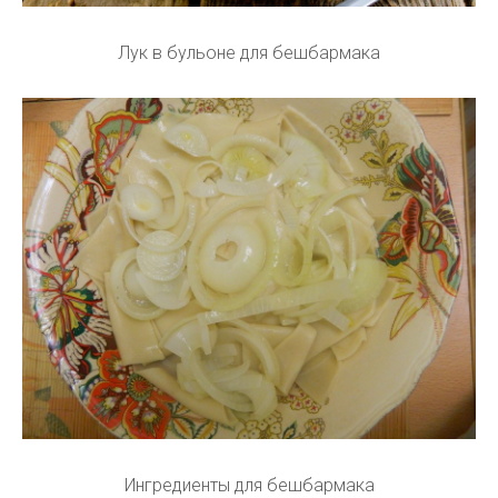
Лук в бульоне для бешбармака
Ингредиенты для бешбармака