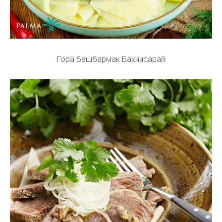
Гора бешбармак Бахчисарай