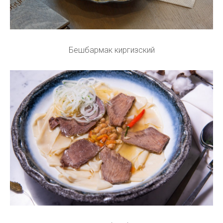
Бешбармак киргизский