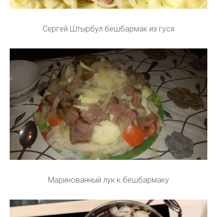
Сергей Штырбул бешбармак из гуся
Маринованный лук к бешбармаку