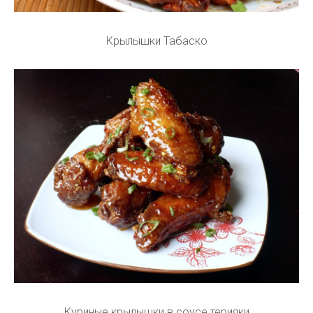
Крылышки Табаско
Куриные крылышки в соусе терияки