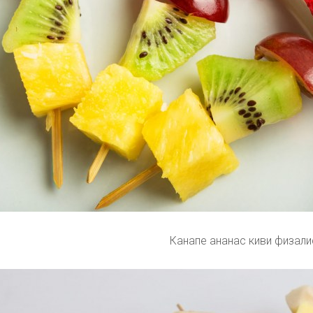
Канапе ананас киви физали