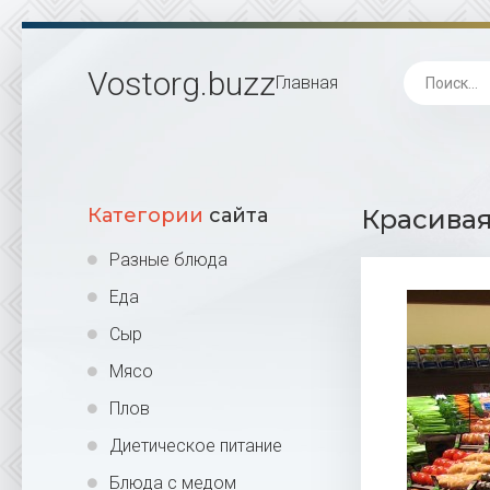
Vostorg
.buzz
Главная
Категории
сайта
Красивая
Разные блюда
Еда
Сыр
Мясо
Плов
Диетическое питание
Блюда с медом