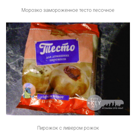
Морозко замороженное тесто песочное
Пирожок с ливером рожок