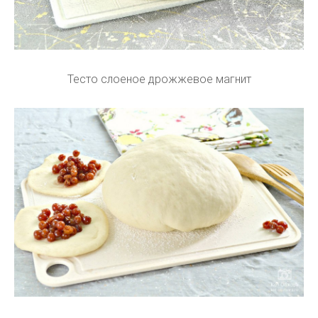
Тесто слоеное дрожжевое магнит