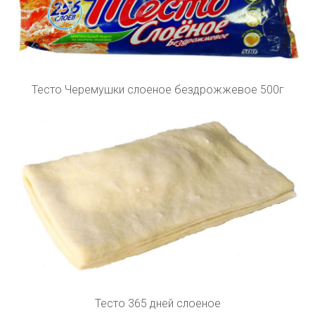
Тесто Черемушки слоеное бездрожжевое 500г
Тесто 365 дней слоеное