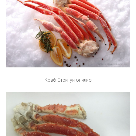
Краб Стригун опилио