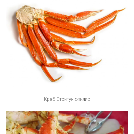
Краб Стригун опилио