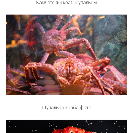
Камчатский краб щупальцы
Щупальца краба фото