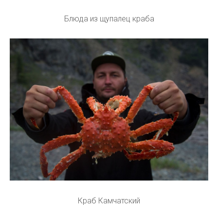
Блюда из щупалец краба
Краб Камчатский