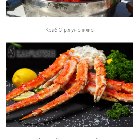
Краб Стригун опилио