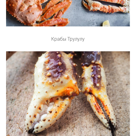
Крабы Трулулу