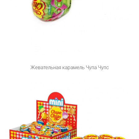
Жевательная карамель Чупа Чупс