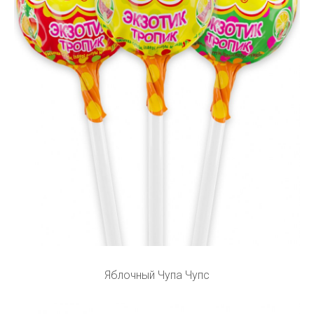
Яблочный Чупа Чупс