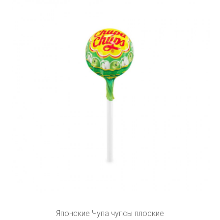
Японские Чупа чупсы плоские