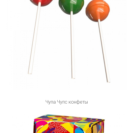
Чупа Чупс конфеты