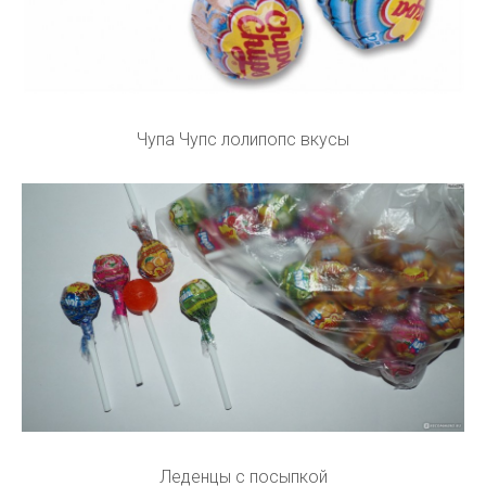
Чупа Чупс лолипопс вкусы
Леденцы с посыпкой