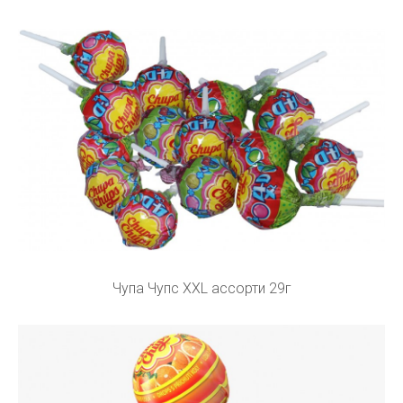
Чупа Чупс XXL ассорти 29г