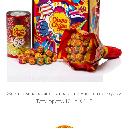
Жевательная резинка chupa chups Pusheen со вкусом
Тутти-фрутти, 12 шт. Х 11 Г