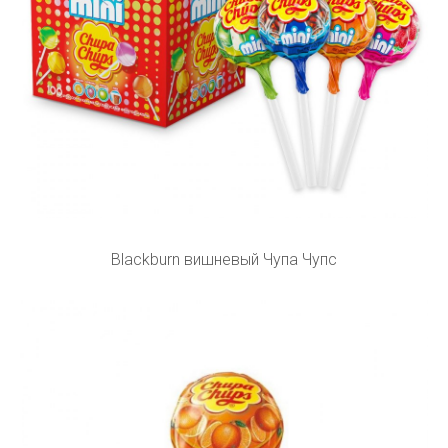
Blackburn вишневый Чупа Чупс