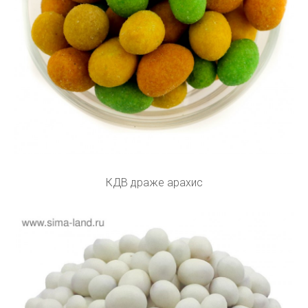
КДВ драже арахис