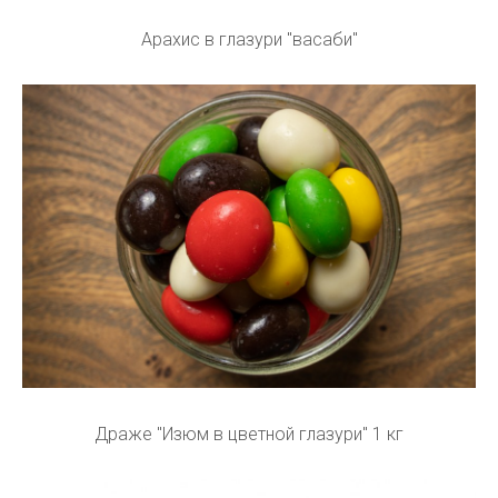
Арахис в глазури "васаби"
Драже "Изюм в цветной глазури" 1 кг