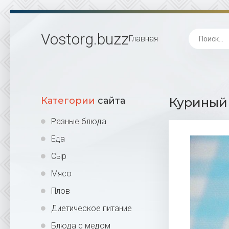
Vostorg
.buzz
Главная
Категории
сайта
Куриный 
Разные блюда
Еда
Сыр
Мясо
Плов
Диетическое питание
Блюда с медом